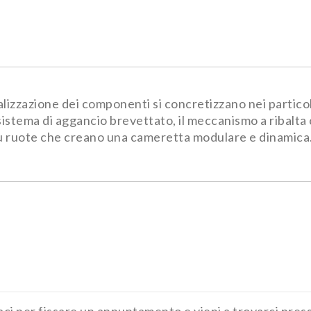
alizzazione dei componenti si concretizzano nei partico
 sistema di aggancio brevettato, il meccanismo a ribalta
to su ruote che creano una cameretta modulare e dinamica
ttaci per fissare un appuntamento e vieni a trovarci pre