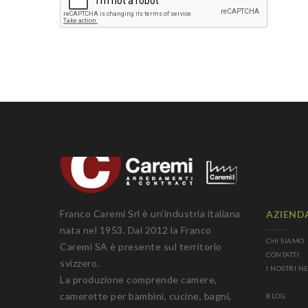
Franco Caremi Srl è un’industria italiana
AZIEND
nata nel 1953. Dal 2012 la Franco
CHI SIAMO
Caremi SA è presente sul territorio
CONTATTI
svizzero.
I NOSTRI N
La produzione comprende camere,
camerette per bambini, cucine, bagni,
BLOG