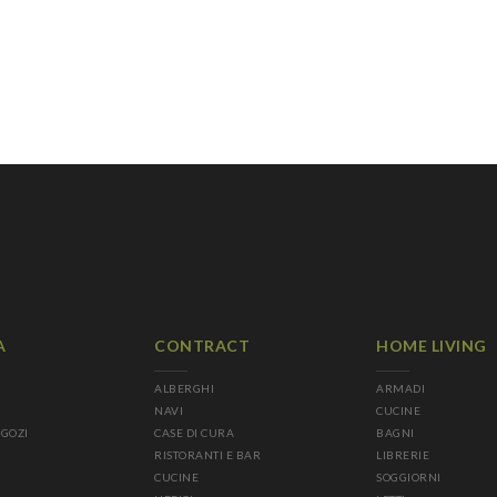
A
CONTRACT
HOME LIVING
ALBERGHI
ARMADI
NAVI
CUCINE
EGOZI
CASE DI CURA
BAGNI
RISTORANTI E BAR
LIBRERIE
CUCINE
SOGGIORNI