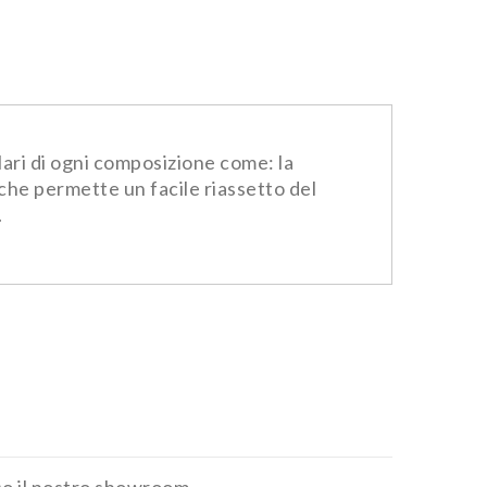
lari di ogni composizione come: la
 che permette un facile riassetto del
.
sso il nostro showroom.