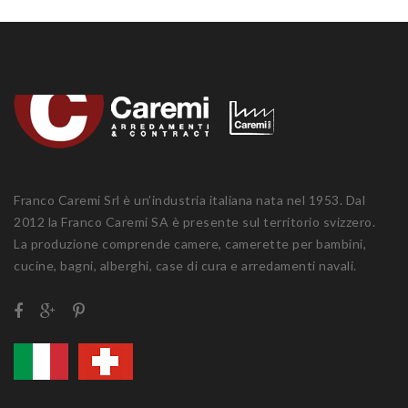
Franco Caremi Srl è un’industria italiana nata nel 1953. Dal
2012 la Franco Caremi SA è presente sul territorio svizzero.
La produzione comprende camere, camerette per bambini,
cucine, bagni, alberghi, case di cura e arredamenti navali.