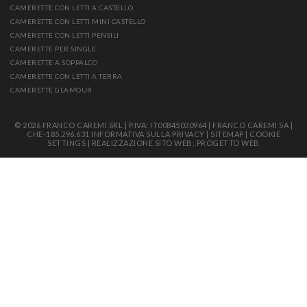
CAMERETTE CON LETTI A CASTELLO
CAMERETTE CON LETTI MINI CASTELLO
CAMERETTE CON LETTI PENSILI
CAMERETTE PER SINGLE
CAMERETTE A SOPPALCO
CAMERETTE CON LETTI A TERRA
CAMERETTE GLAMOUR
© 2026 FRANCO CAREMI SRL | P.IVA: IT00845030964 | FRANCO CAREMI SA |
CHE-185.296.631
INFORMATIVA SULLA PRIVACY
|
SITEMAP
|
COOKIE
SETTINGS
|
REALIZZAZIONE SITO WEB: PROGETTO WEB