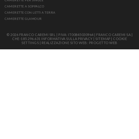
CAMERETTE PER SINGLE
CAMERETTE A SOPPALCO
CAMERETTE CON LETTI A TERRA
CAMERETTE GLAMOUR
© 2026 FRANCO CAREMI SRL | P.IVA: IT00845030964 | FRANCO CAREMI SA |
CHE-185.296.631
INFORMATIVA SULLA PRIVACY
|
SITEMAP
|
COOKIE
SETTINGS
|
REALIZZAZIONE SITO WEB: PROGETTO WEB