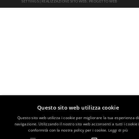
SETTINGS
|
REALIZZAZIONE SITO WEB: PROGETTO WEB
Questo sito web utilizza cookie
Questo sito web utilizza i cookie per migliorare la tua esperienza di
navigazione. Utilizzando il nostro sito web acconsenti a tutti i cookie 
conformità con la nostra policy per i cookie.
Leggi di più