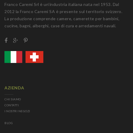
Franco Caremi Srl è un’industria italiana nata nel 1953. Dal
2012 la Franco Caremi SA è presente sul territorio svizzero.
La produzione comprende camere, camerette per bambini,
cucine, bagni, alberghi, case di cura e arredamenti navali.
AZIENDA
CHI SIAMO
CONTATTI
I NOSTRI NEGOZI
BLOG