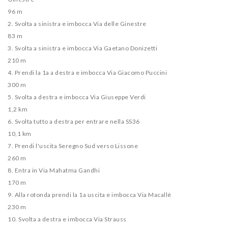
96 m
2. Svolta a sinistra e imbocca Via delle Ginestre
83 m
3. Svolta a sinistra e imbocca Via Gaetano Donizetti
210 m
4. Prendi la 1a a destra e imbocca Via Giacomo Puccini
300 m
5. Svolta a destra e imbocca Via Giuseppe Verdi
1,2 km
6. Svolta tutto a destra per entrare nella SS36
10,1 km
7. Prendi l'uscita Seregno Sud verso Lissone
260 m
8. Entra in Via Mahatma Gandhi
170 m
9. Alla rotonda prendi la 1a uscita e imbocca Via Macallè
230 m
10. Svolta a destra e imbocca Via Strauss