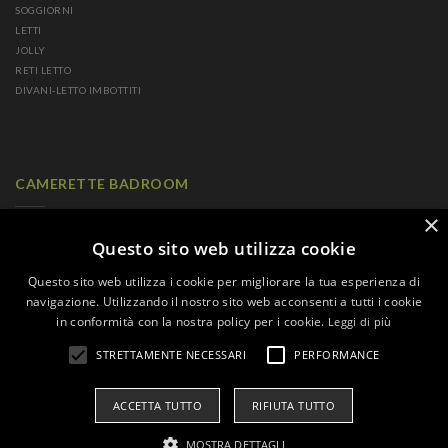
SOGGIORNI
LETTI
JOLLY
RETI LETTO
DIVANI-LETTO IMBOTTITI
CAMERETTE BADROOM
×
CAMERETTE A PONTE
CAMERETTE CON LETTI SCORREVOLI
Questo sito web utilizza cookie
CAMERETTE CON LETTI A CASTELLO
Questo sito web utilizza i cookie per migliorare la tua esperienza di
CAMERETTE CON LETTI MINI CASTELLO
navigazione. Utilizzando il nostro sito web acconsenti a tutti i cookie
CAMERETTE CON LETTI PENSILI
in conformità con la nostra policy per i cookie.
Leggi di più
CAMERETTE PER SINGLE
CAMERETTE A SOPPALCO
STRETTAMENTE NECESSARI
PERFORMANCE
CAMERETTE CON LETTI A TERRA
CAMERETTE GLAMOUR
ACCETTA TUTTO
RIFIUTA TUTTO
© 2026 FRANCO CAREMI SRL | P.IVA: IT00845030964 | FRANCO CAREMI SA |
MOSTRA DETTAGLI
CHE-185.296.631
INFORMATIVA SULLA PRIVACY
|
SITEMAP
|
COOKIE