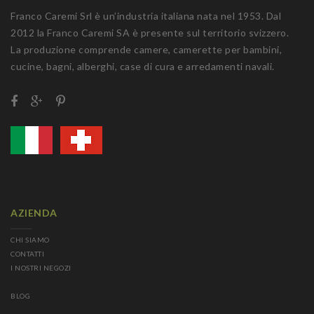
Franco Caremi Srl è un’industria italiana nata nel 1953. Dal
2012 la Franco Caremi SA è presente sul territorio svizzero.
La produzione comprende camere, camerette per bambini,
cucine, bagni, alberghi, case di cura e arredamenti navali.
AZIENDA
CHI SIAMO
CONTATTI
I NOSTRI NEGOZI
BLOG