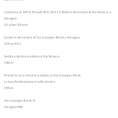
Continua su SP54. Prendi SP6, SP11 e SS36 in direzione di Via Strauss a
Seregno
12,6 km/18 min
Guida in direzione di Via Georges Bizet a Seregno
350 m/50 s
Svolta a destra e imbocca Via Strauss
140 m
Prendi la 1a a sinistra e imbocca Via Georges Bizet
La tua destinazione è sulla destra
190 m
Via Georges Bizet, 8
Seregno MB