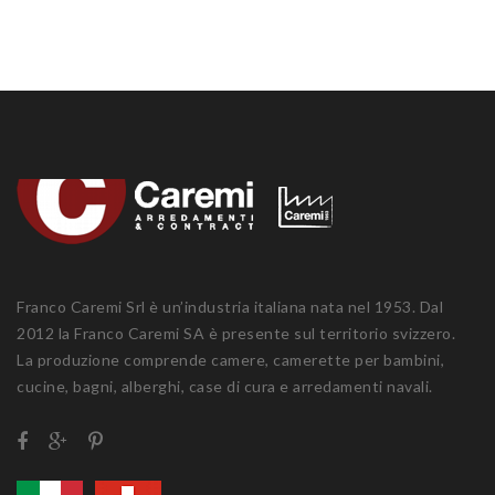
Franco Caremi Srl è un’industria italiana nata nel 1953. Dal
2012 la Franco Caremi SA è presente sul territorio svizzero.
La produzione comprende camere, camerette per bambini,
cucine, bagni, alberghi, case di cura e arredamenti navali.