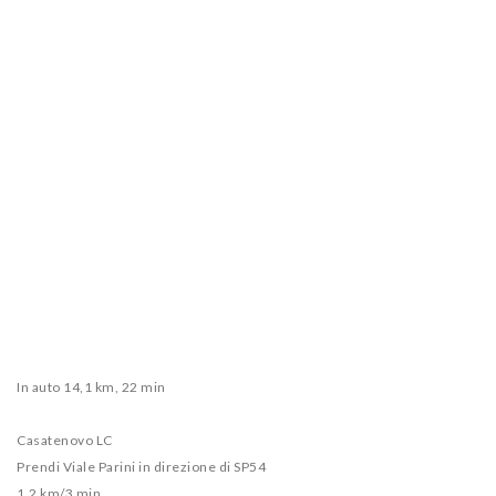
In auto 14,1 km, 22 min
Casatenovo LC
Prendi Viale Parini in direzione di SP54
1,2 km/3 min