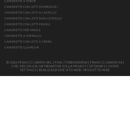
CAMERETTE A PONTE
CAMERETTE CON LETTI SCORREVOLI
CAMERETTE CON LETTI A CASTELLO
CAMERETTE CON LETTI MINI CASTELLO
CAMERETTE CON LETTI PENSILI
CAMERETTE PER SINGLE
CAMERETTE A SOPPALCO
CAMERETTE CON LETTI A TERRA
CAMERETTE GLAMOUR
© 2026 FRANCO CAREMI SRL | P.IVA: IT00845030964 | FRANCO CAREMI SA |
CHE-185.296.631
INFORMATIVA SULLA PRIVACY
|
SITEMAP
|
COOKIE
SETTINGS
|
REALIZZAZIONE SITO WEB: PROGETTO WEB