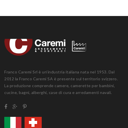
Franco Caremi Srl è un’industria italiana nata nel 1953. Dal
2012 la Franco Caremi SA è presente sul territorio svizzero.
La produzione comprende camere, camerette per bambini,
cucine, bagni, alberghi, case di cura e arredamenti navali.