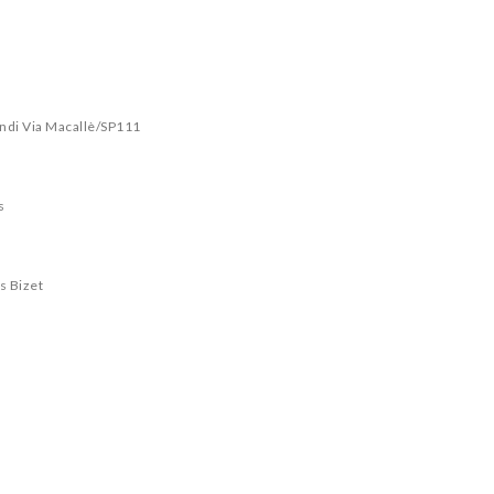
rendi Via Macallè/SP111
s
s Bizet