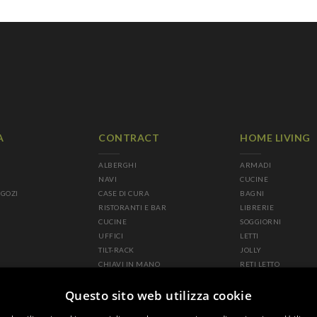
A
CONTRACT
HOME LIVING
ALBERGHI
ARMADI
NAVI
CUCINE
EGOZI
CASE DI CURA
BAGNI
RISTORANTI E BAR
LIBRERIE
CUCINE
SOGGIORNI
UFFICI
LETTI
TILT-RACK
JOLLY
CHIAVI IN MANO
RETI LETTO
DIVANI-LETTO IMBOTT
Questo sito web utilizza cookie