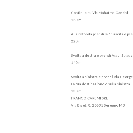
Continua su Via Mahatma Gandhi
180 m
Alla rotonda prendi la 1ª uscita e p
220 m
Svolta a destra e prendi Via J. Straus
140 m
Svolta a sinistra e prendi Via George
La tua destinazione è sulla sinistra
130 m
FRANCO CAREMI SRL
Via Bizet, 8, 20831 Seregno MB