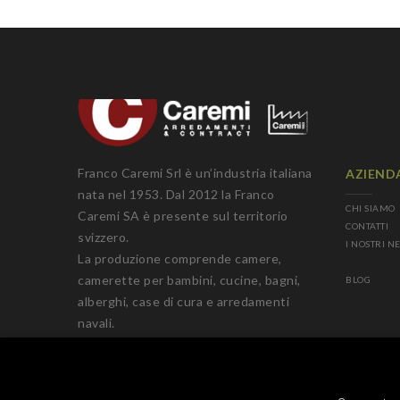
Franco Caremi Srl è un’industria italiana
AZIEND
nata nel 1953. Dal 2012 la Franco
CHI SIAMO
Caremi SA è presente sul territorio
CONTATTI
svizzero.
I NOSTRI N
La produzione comprende camere,
camerette per bambini, cucine, bagni,
BLOG
alberghi, case di cura e arredamenti
navali.