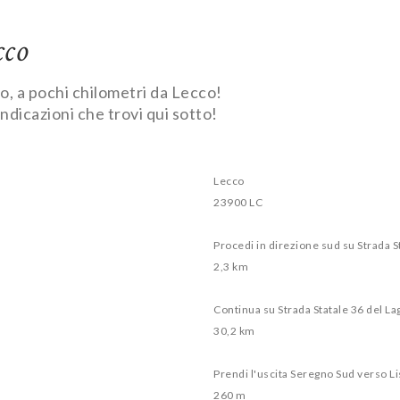
cco
no, a pochi chilometri da Lecco!
indicazioni che trovi qui sotto!
Lecco
23900 LC
Procedi in direzione sud su Strada S
2,3 km
Continua su Strada Statale 36 del La
30,2 km
Prendi l'uscita Seregno Sud verso L
260 m