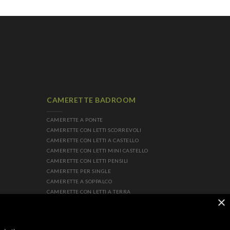
CAMERETTE BADROOM
CAMERETTE A PONTE
CAMERETTE CON LETTI SCORREVOLI
CAMERETTE CON LETTI A CASTELLO
CAMERETTE CON LETTI MINI CASTELLO
CAMERETTE CON LETTI PENSILI
CAMERETTE PER SINGLE
CAMERETTE A SOPPALCO
CAMERETTE CON LETTI A TERRA
×
ITI
CAMERETTE GLAMOUR