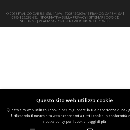
© 2026 FRANCO CAREMI SRL | P.IVA: IT00845030964 | FRANCO CAREMI SA |
CHE-185.296.631
INFORMATIVA SULLA PRIVACY
|
SITEMAP
|
COOKIE
SETTINGS
|
REALIZZAZIONE SITO WEB: PROGETTO WEB
Questo sito web utilizza cookie
Questo sito web utilizza i cookie per migliorare la tua esperienza di navi
Utilizzando il nostro sito web acconsenti a tutti i cookie in conformità 
nostra policy per i cookie.
Leggi di più