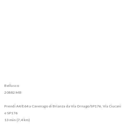
Bellusco
20882 MB
Prendi A4/E64 a Cavenago di Brianza da Via Ornago/SP176, Via Ciucani
e SP176
13 min (7,4 km)