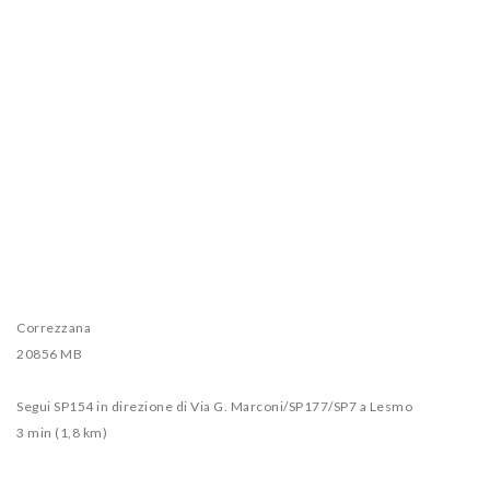
Correzzana
20856 MB
Segui SP154 in direzione di Via G. Marconi/SP177/SP7 a Lesmo
3 min (1,8 km)