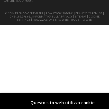
CAMERETTE GLAMOUR
© 2026 FRANCO CAREMI SRL | P.IVA: IT00845030964 | FRANCO CAREMI SA |
CHE-185.296.631
INFORMATIVA SULLA PRIVACY
|
SITEMAP
|
COOKIE
SETTINGS
|
REALIZZAZIONE SITO WEB: PROGETTO WEB
Questo sito web utilizza cookie