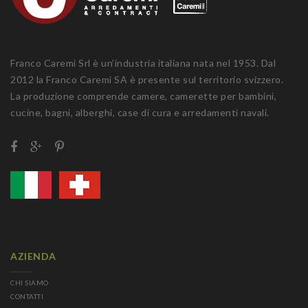
Franco Caremi Srl è un’industria italiana nata nel 1953. Dal
2012 la Franco Caremi SA è presente sul territorio svizzero.
La produzione comprende camere, camerette per bambini,
cucine, bagni, alberghi, case di cura e arredamenti navali.
AZIENDA
CHI SIAMO
CONTATTI