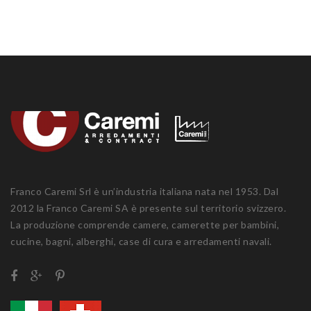
Franco Caremi Srl è un’industria italiana nata nel 1953. Dal
2012 la Franco Caremi SA è presente sul territorio svizzero.
La produzione comprende camere, camerette per bambini,
cucine, bagni, alberghi, case di cura e arredamenti navali.