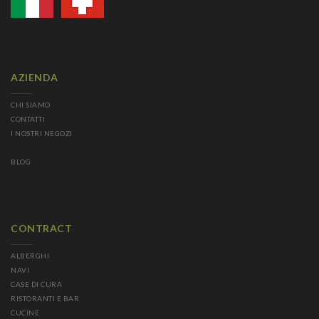
AZIENDA
CHI SIAMO
CONTATTI
I NOSTRI NEGOZI
BLOG
CONTRACT
ALBERGHI
NAVI
CASE DI CURA
RISTORANTI E BAR
CUCINE