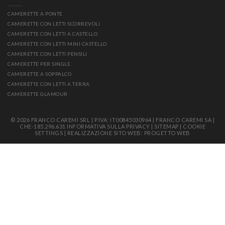
CAMERETTE A PONTE
CAMERETTE CON LETTI SCORREVOLI
CAMERETTE CON LETTI A CASTELLO
CAMERETTE CON LETTI MINI CASTELLO
CAMERETTE CON LETTI PENSILI
CAMERETTE PER SINGLE
CAMERETTE A SOPPALCO
CAMERETTE CON LETTI A TERRA
CAMERETTE GLAMOUR
© 2026 FRANCO CAREMI SRL | P.IVA: IT00845030964 | FRANCO CAREMI SA |
CHE-185.296.631
INFORMATIVA SULLA PRIVACY
|
SITEMAP
|
COOKIE
SETTINGS
|
REALIZZAZIONE SITO WEB: PROGETTO WEB