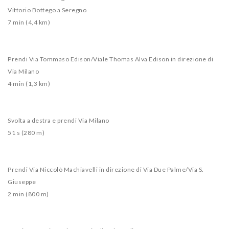
Vittorio Bottego a Seregno
7 min (4,4 km)
Prendi Via Tommaso Edison/Viale Thomas Alva Edison in direzione di
Via Milano
4 min (1,3 km)
Svolta a destra e prendi Via Milano
51 s (280 m)
Prendi Via Niccolò Machiavelli in direzione di Via Due Palme/Via S.
Giuseppe
2 min (800 m)