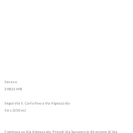
Seveso
20822 MB
Segui Via S. Carlo fino a Via Vignazzola
56 s (350 m)
Continua su Via Vignazzola. Prendi Via Saronno in direzione di Via