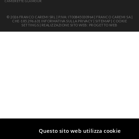
CAMERETTE GLAMOUR
© 2026 FRANCO CAREMI SRL | P.IVA: IT00845030964 | FRANCO CAREMI SA |
CHE-185.296.631
INFORMATIVA SULLA PRIVACY
|
SITEMAP
|
COOKIE
SETTINGS
|
REALIZZAZIONE SITO WEB: PROGETTO WEB
Questo sito web utilizza cookie