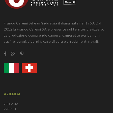
Franco Caremi Srl è un’industria italiana nata nel 1953. Dal
2012 la Franco Caremi SA è presente sul territorio svizzero.
La produzione comprende camere, camerette per bambini,
cucine, bagni, alberghi, case di cura e arredamenti navali.
AZIENDA
CHI SIAMO
CONTATTI