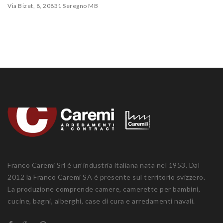
Via Bizet, 8, 20831 Seregno MB
Franco Caremi Srl è un’industria italiana nata nel 1953. Dal
2012 la Franco Caremi SA è presente sul territorio svizzero.
La produzione comprende camere, camerette per bambini,
cucine, bagni, alberghi, case di cura e arredamenti navali.