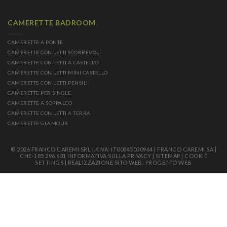
CAMERETTE BADROOM
CAMERETTE A PONTE
CAMERETTE CON LETTI SCORREVOLI
CAMERETTE CON LETTI A CASTELLO
CAMERETTE CON LETTI MINI CASTELLO
CAMERETTE CON LETTI PENSILI
CAMERETTE PER SINGLE
CAMERETTE A SOPPALCO
CAMERETTE CON LETTI A TERRA
CAMERETTE GLAMOUR
© 2026 FRANCO CAREMI SRL | P.IVA: IT00845030964 | FRANCO CAREMI SA |
CHE-185.296.631
INFORMATIVA SULLA PRIVACY
|
SITEMAP
|
COOKIE
SETTINGS
|
REALIZZAZIONE SITO WEB: PROGETTO WEB