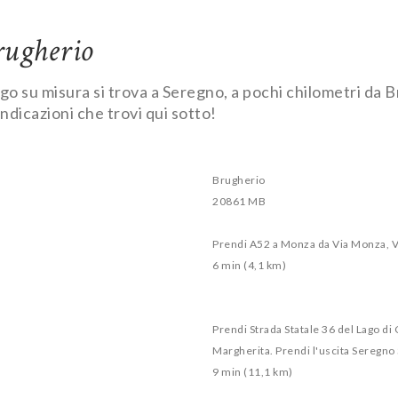
rugherio
rgo su misura si trova a Seregno, a pochi chilometri da 
indicazioni che trovi qui sotto!
Brugherio
20861 MB
Prendi A52 a Monza da Via Monza, Vi
6 min (4,1 km)
Prendi Strada Statale 36 del Lago di 
Margherita. Prendi l'uscita Seregno 
9 min (11,1 km)