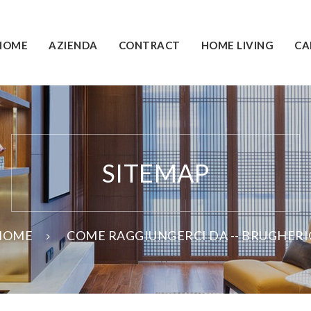
HOME
AZIENDA
CONTRACT
HOME LIVING
CA
SITEMAP
HOME
COME RAGGIUNGERCI DA -- BRUGHERI