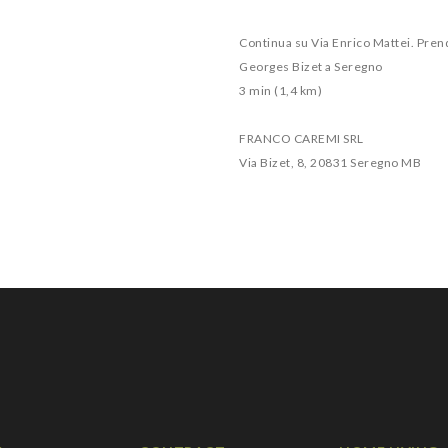
Continua su Via Enrico Mattei. Pren
Georges Bizet a Seregno
3 min (1,4 km)
FRANCO CAREMI SRL
Via Bizet, 8, 20831 Seregno MB