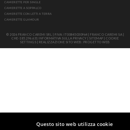
CAMERETTE PER SINGLE
CAMERETTE A SOPPALCO
CAMERETTE CON LETTI A TERRA
CAMERETTE GLAMOUR
© 2026 FRANCO CAREMI SRL | P.IVA: IT00845030964 | FRANCO CAREMI SA |
CHE-185.296.631
INFORMATIVA SULLA PRIVACY
|
SITEMAP
|
COOKIE
SETTINGS
|
REALIZZAZIONE SITO WEB: PROGETTO WEB
Questo sito web utilizza cookie