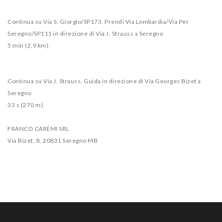
Continua su Via S. Giorgio/SP173. Prendi Via Lombardia/Via Per
Seregno/SP111 in direzione di Via J. Strauss a Seregno
5 min (2,9 km)
Continua su Via J. Strauss. Guida in direzione di Via Georges Bizet a
Seregno
33 s (270 m)
FRANCO CAREMI SRL
Via Bizet, 8, 20831 Seregno MB