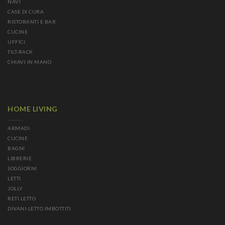
NAVI
CASE DI CURA
RISTORANTI E BAR
CUCINE
UFFICI
TILT-RACK
CHIAVI IN MANO
HOME LIVING
ARMADI
CUCINE
BAGNI
LIBRERIE
SOGGIORNI
LETTI
JOLLY
RETI LETTO
DIVANI-LETTO IMBOTTITI