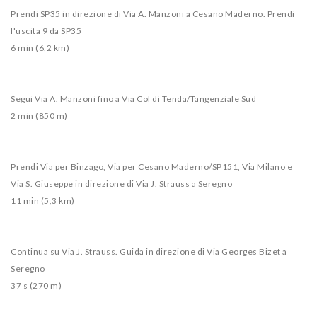
Prendi SP35 in direzione di Via A. Manzoni a Cesano Maderno. Prendi
l'uscita 9 da SP35
6 min (6,2 km)
Segui Via A. Manzoni fino a Via Col di Tenda/Tangenziale Sud
2 min (850 m)
Prendi Via per Binzago, Via per Cesano Maderno/SP151, Via Milano e
Via S. Giuseppe in direzione di Via J. Strauss a Seregno
11 min (5,3 km)
Continua su Via J. Strauss. Guida in direzione di Via Georges Bizet a
Seregno
37 s (270 m)