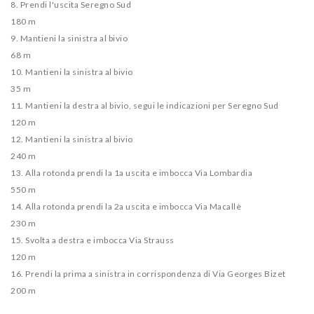
8. Prendi l'uscita Seregno Sud
180 m
9. Mantieni la sinistra al bivio
68 m
10. Mantieni la sinistra al bivio
35 m
11. Mantieni la destra al bivio, segui le indicazioni per Seregno Sud
120 m
12. Mantieni la sinistra al bivio
240 m
13. Alla rotonda prendi la 1a uscita e imbocca Via Lombardia
550 m
14. Alla rotonda prendi la 2a uscita e imbocca Via Macallè
230 m
15. Svolta a destra e imbocca Via Strauss
120 m
16. Prendi la prima a sinistra in corrispondenza di Via Georges Bizet
200 m