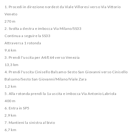
1. Procedi in direzione nordest da Viale Villoresi verso Via Vittorio
Veneto
270 m
2. Svolta a destra e imbocca Via Milano/​SS33
Continua a seguire la SS33
Attraversa 1 rotonda
9,6 km
3. Prendi l'uscita per A4/​E64 verso Venezia
13,3 km
4. Prendi l'uscita Cinisello Balsamo-Sesto San Giovanni verso Cinisello
Balsamo/​Sesto San Giovanni/​Milano/​Viale Zara
1,2 km
5. Alla rotonda prendi la 1a uscita e imbocca Via Antonio Labriola
400 m
6. Entra in SP5
2,9 km
7. Mantieni la sinistra al bivio
6,7 km