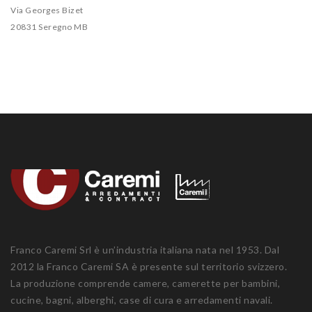
Via Georges Bizet
20831 Seregno MB
Franco Caremi Srl è un’industria italiana nata nel 1953. Dal
2012 la Franco Caremi SA è presente sul territorio svizzero.
La produzione comprende camere, camerette per bambini,
cucine, bagni, alberghi, case di cura e arredamenti navali.