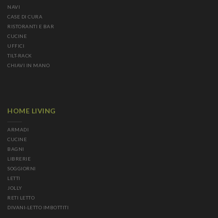
NAVI
CASE DI CURA
RISTORANTI E BAR
CUCINE
UFFICI
TILT-RACK
CHIAVI IN MANO
HOME LIVING
ARMADI
CUCINE
BAGNI
LIBRERIE
SOGGIORNI
LETTI
JOLLY
RETI LETTO
DIVANI-LETTO IMBOTTITI