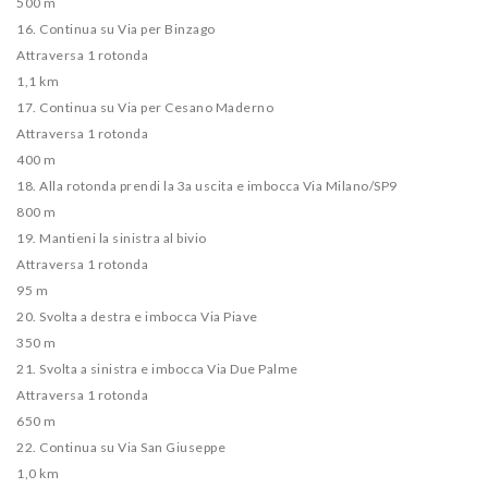
500 m
16. Continua su Via per Binzago
Attraversa 1 rotonda
1,1 km
17. Continua su Via per Cesano Maderno
Attraversa 1 rotonda
400 m
18. Alla rotonda prendi la 3a uscita e imbocca Via Milano/​SP9
800 m
19. Mantieni la sinistra al bivio
Attraversa 1 rotonda
95 m
20. Svolta a destra e imbocca Via Piave
350 m
21. Svolta a sinistra e imbocca Via Due Palme
Attraversa 1 rotonda
650 m
22. Continua su Via San Giuseppe
1,0 km