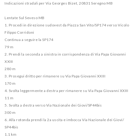
Indicazioni stradali per Via Georges Bizet, 20831 Seregno MB
Lentate Sul Seveso MB
1. Procedi in direzione sudovest da Piazza San Vito/​SP174 verso Vicolo
Filippo Corridoni
Continua a seguire la SP174
79 m
2. Prendi la seconda a sinistra in corrispondenza di Via Papa Giovanni
XXIII
280 m
3. Prosegui dritto per rimanere su Via Papa Giovanni XXIII
170 m
4. Svolta leggermente a destra per rimanere su Via Papa Giovanni XXIII
11 m
5. Svolta a destra verso Via Nazionale dei Giovi/​SP44bis
300 m
6. Alla rotonda prendi la 2a uscita e imbocca Via Nazionale dei Giovi/​
SP44bis
1,1 km