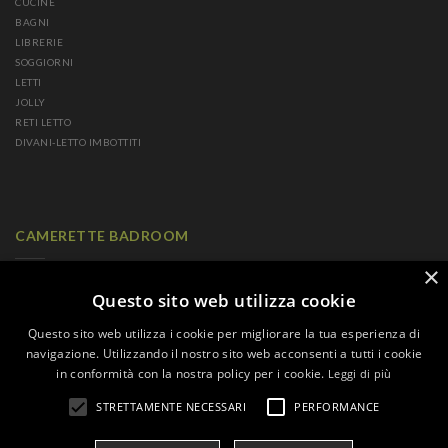
CUCINE
BAGNI
LIBRERIE
SOGGIORNI
LETTI
JOLLY
RETI LETTO
DIVANI-LETTO IMBOTTITI
CAMERETTE BADROOM
×
CAMERETTE A PONTE
CAMERETTE CON LETTI SCORREVOLI
Questo sito web utilizza cookie
CAMERETTE CON LETTI A CASTELLO
Questo sito web utilizza i cookie per migliorare la tua esperienza di
CAMERETTE CON LETTI MINI CASTELLO
navigazione. Utilizzando il nostro sito web acconsenti a tutti i cookie
CAMERETTE CON LETTI PENSILI
in conformità con la nostra policy per i cookie.
Leggi di più
CAMERETTE PER SINGLE
CAMERETTE A SOPPALCO
STRETTAMENTE NECESSARI
PERFORMANCE
CAMERETTE CON LETTI A TERRA
CAMERETTE GLAMOUR