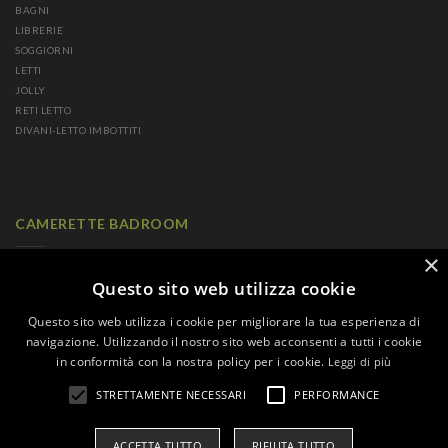
BAGNI
LIBRERIE
SOGGIORNI
LETTI
JOLLY
RETI LETTO
DIVANI-LETTO IMBOTTITI
CAMERETTE BADROOM
×
CAMERETTE A PONTE
CAMERETTE CON LETTI SCORREVOLI
Questo sito web utilizza cookie
CAMERETTE CON LETTI A CASTELLO
Questo sito web utilizza i cookie per migliorare la tua esperienza di
CAMERETTE CON LETTI MINI CASTELLO
navigazione. Utilizzando il nostro sito web acconsenti a tutti i cookie
CAMERETTE CON LETTI PENSILI
in conformità con la nostra policy per i cookie.
Leggi di più
CAMERETTE PER SINGLE
CAMERETTE A SOPPALCO
STRETTAMENTE NECESSARI
PERFORMANCE
CAMERETTE CON LETTI A TERRA
CAMERETTE GLAMOUR
ACCETTA TUTTO
RIFIUTA TUTTO