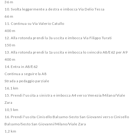
36 m
10. Svolta leggermente a destra e imbocca Via Delio Tessa
66 m
11. Continua su Via Valerio Catullo
400 m
12. Alla rotonda prendi la 3a uscita e imbocca Via Filippo Turati
150 m
13. Alla rotonda prendi la 1a uscita e imbocca lo svincolo A8/​E62 per A9
400 m
14. Entra in A8/​E62
Continua a seguire la A8
Strada a pedaggio parziale
16,1 km
15. Prendi l'uscita a sinistra e imbocca A4 verso Venezia/​Milano/​Viale
Zara
10,5 km
16. Prendi l'uscita Cinisello Balsamo-Sesto San Giovanni verso Cinisello
Balsamo/​Sesto San Giovanni/​Milano/​Viale Zara
1,2 km