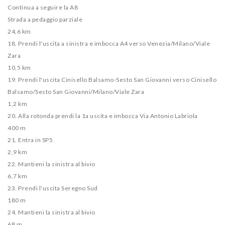
Continua a seguire la A8
Strada a pedaggio parziale
24,6 km
18. Prendi l'uscita a sinistra e imbocca A4 verso Venezia/​Milano/​Viale
Zara
10,5 km
19. Prendi l'uscita Cinisello Balsamo-Sesto San Giovanni verso Cinisello
Balsamo/​Sesto San Giovanni/​Milano/​Viale Zara
1,2 km
20. Alla rotonda prendi la 1a uscita e imbocca Via Antonio Labriola
400 m
21. Entra in SP5
2,9 km
22. Mantieni la sinistra al bivio
6,7 km
23. Prendi l'uscita Seregno Sud
180 m
24. Mantieni la sinistra al bivio
68 m