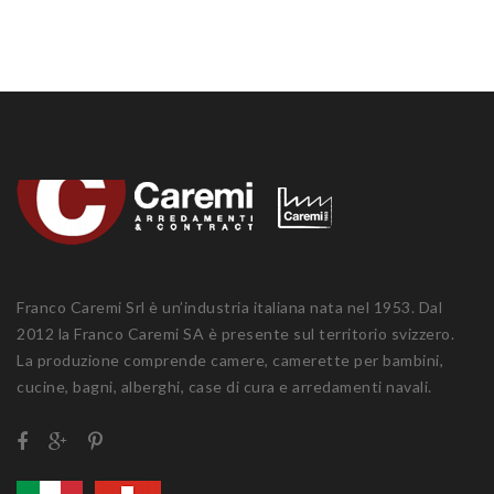
Franco Caremi Srl è un’industria italiana nata nel 1953. Dal
2012 la Franco Caremi SA è presente sul territorio svizzero.
La produzione comprende camere, camerette per bambini,
cucine, bagni, alberghi, case di cura e arredamenti navali.