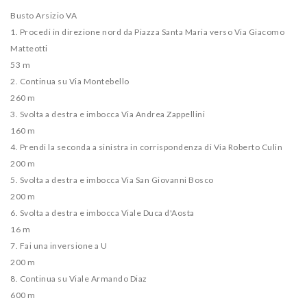
Busto Arsizio VA
1. Procedi in direzione nord da Piazza Santa Maria verso Via Giacomo
Matteotti
53 m
2. Continua su Via Montebello
260 m
3. Svolta a destra e imbocca Via Andrea Zappellini
160 m
4. Prendi la seconda a sinistra in corrispondenza di Via Roberto Culin
200 m
5. Svolta a destra e imbocca Via San Giovanni Bosco
200 m
6. Svolta a destra e imbocca Viale Duca d'Aosta
16 m
7. Fai una inversione a U
200 m
8. Continua su Viale Armando Diaz
600 m