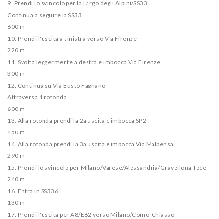
9. Prendi lo svincolo per la Largo degli Alpini/​SS33
Continua a seguire la SS33
600 m
10. Prendi l'uscita a sinistra verso Via Firenze
220 m
11. Svolta leggermente a destra e imbocca Via Firenze
300 m
12. Continua su Via Busto Fagnano
Attraversa 1 rotonda
600 m
13. Alla rotonda prendi la 2a uscita e imbocca SP2
450 m
14. Alla rotonda prendi la 3a uscita e imbocca Via Malpensa
290 m
15. Prendi lo svincolo per Milano/​Varese/​Alessandria/​Gravellona Toce
240 m
16. Entra in SS336
130 m
17. Prendi l'uscita per A8/​E62 verso Milano/​Como-Chiasso