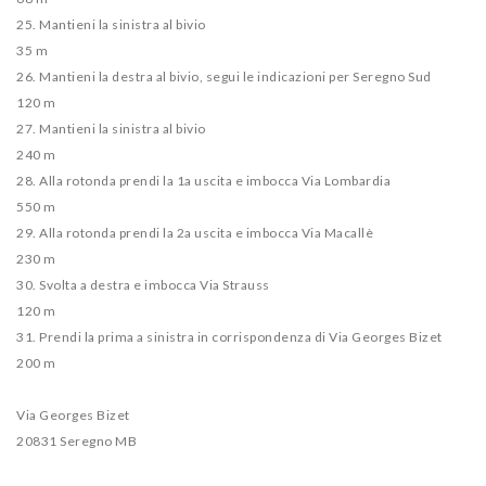
25. Mantieni la sinistra al bivio
35 m
26. Mantieni la destra al bivio, segui le indicazioni per Seregno Sud
120 m
27. Mantieni la sinistra al bivio
240 m
28. Alla rotonda prendi la 1a uscita e imbocca Via Lombardia
550 m
29. Alla rotonda prendi la 2a uscita e imbocca Via Macallè
230 m
30. Svolta a destra e imbocca Via Strauss
120 m
31. Prendi la prima a sinistra in corrispondenza di Via Georges Bizet
200 m
Via Georges Bizet
20831 Seregno MB