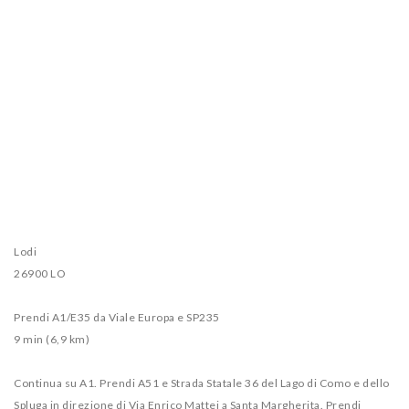
Lodi
26900 LO
Prendi A1/E35 da Viale Europa e SP235
9 min (6,9 km)
Continua su A1. Prendi A51 e Strada Statale 36 del Lago di Como e dello
Spluga in direzione di Via Enrico Mattei a Santa Margherita. Prendi