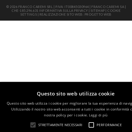
© 2026 FRANCO CAREMI SRL | P.IVA: IT00845030964 | FRANCO CAREMI SA |
CHE-185.296.631
INFORMATIVA SULLA PRIVACY
|
SITEMAP
|
COOKIE
SETTINGS
|
REALIZZAZIONE SITO WEB: PROGETTO WEB
Questo sito web utilizza cookie
Questo sito web utilizza i cookie per migliorare la tua esperienza di navi
Utilizzando il nostro sito web acconsenti a tutti i cookie in conformità 
nostra policy per i cookie.
Leggi di più
STRETTAMENTE NECESSARI
PERFORMANCE