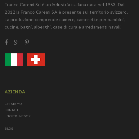
Franco Caremi Srl è un’industria italiana nata nel 1953. Dal
2012 la Franco Caremi SA è presente sul territorio svizzero.
La produzione comprende camere, camerette per bambini,
cucine, bagni, alberghi, case di cura e arredamenti navali.
AZIENDA
CHI SIAMO
CONTATTI
I NOSTRI NEGOZI
BLOG