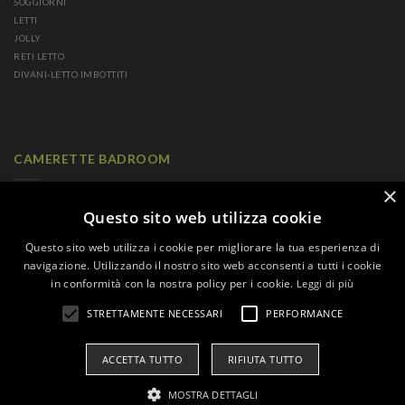
SOGGIORNI
LETTI
JOLLY
RETI LETTO
DIVANI-LETTO IMBOTTITI
CAMERETTE BADROOM
×
CAMERETTE A PONTE
CAMERETTE CON LETTI SCORREVOLI
Questo sito web utilizza cookie
CAMERETTE CON LETTI A CASTELLO
Questo sito web utilizza i cookie per migliorare la tua esperienza di
CAMERETTE CON LETTI MINI CASTELLO
navigazione. Utilizzando il nostro sito web acconsenti a tutti i cookie
CAMERETTE CON LETTI PENSILI
in conformità con la nostra policy per i cookie.
Leggi di più
CAMERETTE PER SINGLE
CAMERETTE A SOPPALCO
STRETTAMENTE NECESSARI
PERFORMANCE
CAMERETTE CON LETTI A TERRA
CAMERETTE GLAMOUR
ACCETTA TUTTO
RIFIUTA TUTTO
© 2026 FRANCO CAREMI SRL | P.IVA: IT00845030964 | FRANCO CAREMI SA |
MOSTRA DETTAGLI
CHE-185.296.631
INFORMATIVA SULLA PRIVACY
|
SITEMAP
|
COOKIE