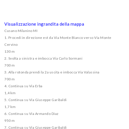
Visualizzazione ingrandita della mappa
Cusano Milanino MI
1. Procedi in direzione est da Via Monte Bianco verso Via Monte
Cervino
130 m
2. Svolta a sinistra e imbocca Via Carlo Sormani
700 m
3. Alla rotonda prendi la 2a uscita e imbocca Via Valassina
700 m
4. Continua su Via Erba
1,4 km
5. Continua su Via Giuseppe Garibaldi
1,7 km
6. Continua su Via Armando Diaz
950 m
7. Continua su Via Giuseppe Garibaldi