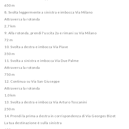
650 m
8. Svolta leggermente a sinistra e imbocca Via Milano
Attraversa la rotonda
2,7 km
9. Alla rotonda, prendi l'uscita 2a e rimani su Via Milano
72 m
10. Svolta a destra e imbocca Via Piave
350 m
11. Svolta a sinistra e imbocca Via Due Palme
Attraversa la rotonda
750 m
12. Continua su Via San Giuseppe
Attraversa la rotonda
1,0 km
13. Svolta a destra e imbocca Via Arturo Toscanini
250 m
14. Prendi la prima a destra in corrispondenza di Via Georges Bizet
La tua destinazione è sulla sinistra