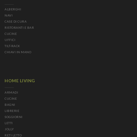
ALBERGHI
NAVI
CASE DI CURA
RISTORANTI E BAR
CUCINE
UFFICI
TILT-RACK
CHIAVI IN MANO
HOME LIVING
ARMADI
CUCINE
BAGNI
LIBRERIE
SOGGIORNI
LETTI
JOLLY
RETI LETTO