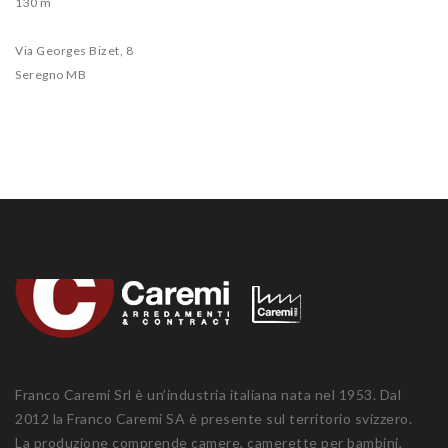
130 m
Via Georges Bizet, 8
Seregno MB
Franco Caremi Srl è un’industria italiana nata nel 1953. Dal
2012 la Franco Caremi SA è presente sul territorio svizzero.
La produzione comprende camere, camerette per bambini,