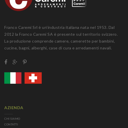
Franco Caremi Srl è un’industria italiana nata nel 1953. Dal
2012 la Franco Caremi SA è presente sul territorio svizzero.
La produzione comprende camere, camerette per bambini,
cucine, bagni, alberghi, case di cura e arredamenti navali.
AZIENDA
CHI SIAMO
CONTATTI