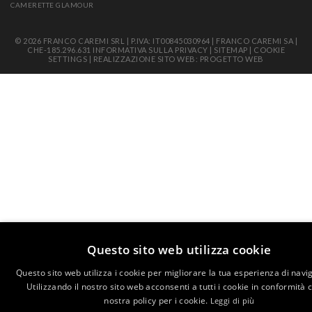
CAMERETTE GLAMOUR
© 2026 FRANCO CAREMI SRL | P.IVA: IT00845030964 | FRANCO CAREMI SA |
CHE-185.296.631
INFORMATIVA SULLA PRIVACY
|
SITEMAP
|
COOKIE
SETTINGS
|
REALIZZAZIONE SITO WEB: PROGETTO WEB
Questo sito web utilizza cookie
Questo sito web utilizza i cookie per migliorare la tua esperienza di navi
Utilizzando il nostro sito web acconsenti a tutti i cookie in conformità 
nostra policy per i cookie.
Leggi di più