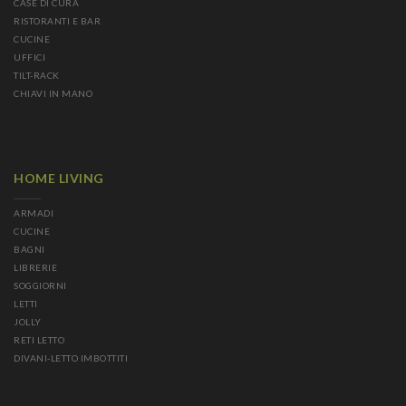
CASE DI CURA
RISTORANTI E BAR
CUCINE
UFFICI
TILT-RACK
CHIAVI IN MANO
HOME LIVING
ARMADI
CUCINE
BAGNI
LIBRERIE
SOGGIORNI
LETTI
JOLLY
RETI LETTO
DIVANI-LETTO IMBOTTITI