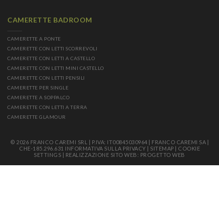
CAMERETTE BADROOM
CAMERETTE A PONTE
CAMERETTE CON LETTI SCORREVOLI
CAMERETTE CON LETTI A CASTELLO
CAMERETTE CON LETTI MINI CASTELLO
CAMERETTE CON LETTI PENSILI
CAMERETTE PER SINGLE
CAMERETTE A SOPPALCO
CAMERETTE CON LETTI A TERRA
CAMERETTE GLAMOUR
© 2026 FRANCO CAREMI SRL | P.IVA: IT00845030964 | FRANCO CAREMI SA |
CHE-185.296.631
INFORMATIVA SULLA PRIVACY
|
SITEMAP
|
COOKIE
SETTINGS
|
REALIZZAZIONE SITO WEB: PROGETTO WEB