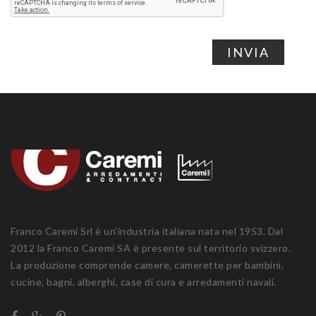
INVIA
Franco Caremi Srl è un’industria italiana nata nel 1953. Dal
2012 la Franco Caremi SA è presente sul territorio svizzero.
La produzione comprende camere, camerette per bambini,
cucine, bagni, alberghi, case di cura e arredamenti navali.