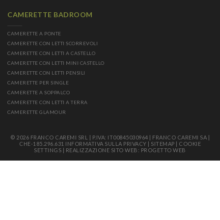
CAMERETTE BADROOM
CAMERETTE A PONTE
CAMERETTE CON LETTI SCORREVOLI
CAMERETTE CON LETTI A CASTELLO
CAMERETTE CON LETTI MINI CASTELLO
CAMERETTE CON LETTI PENSILI
CAMERETTE PER SINGLE
CAMERETTE A SOPPALCO
CAMERETTE CON LETTI A TERRA
CAMERETTE GLAMOUR
© 2026 FRANCO CAREMI SRL | P.IVA: IT00845030964 | FRANCO CAREMI SA |
CHE-185.296.631
INFORMATIVA SULLA PRIVACY
|
SITEMAP
|
COOKIE
SETTINGS
|
REALIZZAZIONE SITO WEB: PROGETTO WEB