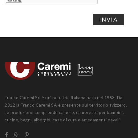
INVIA
Franco Caremi Srl è un’industria italiana nata nel 1953. Dal
2012 la Franco Caremi SA è presente sul territorio svizzero.
La produzione comprende camere, camerette per bambini,
cucine, bagni, alberghi, case di cura e arredamenti navali.