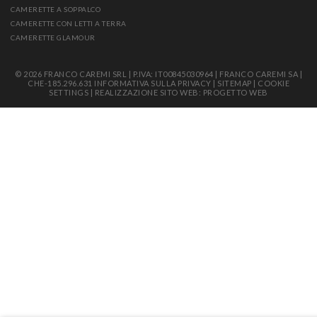
CAMERETTE A SOPPALCO
CAMERETTE CON LETTI A TERRA
CAMERETTE GLAMOUR
© 2026 FRANCO CAREMI SRL | P.IVA: IT00845030964 | FRANCO CAREMI SA |
CHE-185.296.631
INFORMATIVA SULLA PRIVACY
|
SITEMAP
|
COOKIE
SETTINGS
|
REALIZZAZIONE SITO WEB: PROGETTO WEB