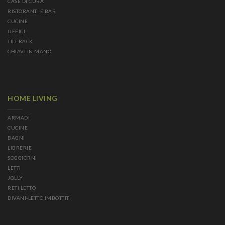
CASE DI CURA
RISTORANTI E BAR
CUCINE
UFFICI
TILT-RACK
CHIAVI IN MANO
HOME LIVING
ARMADI
CUCINE
BAGNI
LIBRERIE
SOGGIORNI
LETTI
JOLLY
RETI LETTO
DIVANI-LETTO IMBOTTITI