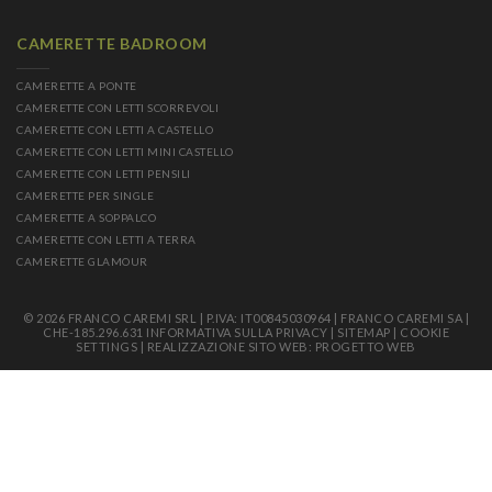
CAMERETTE BADROOM
CAMERETTE A PONTE
CAMERETTE CON LETTI SCORREVOLI
CAMERETTE CON LETTI A CASTELLO
CAMERETTE CON LETTI MINI CASTELLO
CAMERETTE CON LETTI PENSILI
CAMERETTE PER SINGLE
CAMERETTE A SOPPALCO
CAMERETTE CON LETTI A TERRA
CAMERETTE GLAMOUR
© 2026 FRANCO CAREMI SRL | P.IVA: IT00845030964 | FRANCO CAREMI SA |
CHE-185.296.631
INFORMATIVA SULLA PRIVACY
|
SITEMAP
|
COOKIE
SETTINGS
|
REALIZZAZIONE SITO WEB: PROGETTO WEB