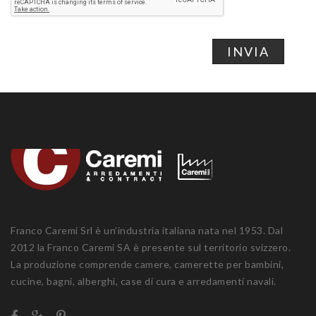
INVIA
Franco Caremi Srl è un’industria italiana nata nel 1953. Dal
2012 la Franco Caremi SA è presente sul territorio svizzero.
La produzione comprende camere, camerette per bambini,
cucine, bagni, alberghi, case di cura e arredamenti navali.