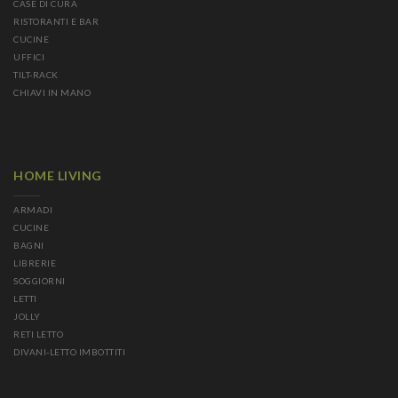
CASE DI CURA
RISTORANTI E BAR
CUCINE
UFFICI
TILT-RACK
CHIAVI IN MANO
HOME LIVING
ARMADI
CUCINE
BAGNI
LIBRERIE
SOGGIORNI
LETTI
JOLLY
RETI LETTO
DIVANI-LETTO IMBOTTITI