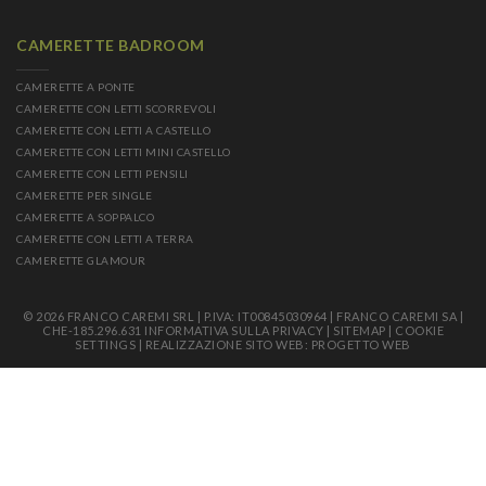
CAMERETTE BADROOM
CAMERETTE A PONTE
CAMERETTE CON LETTI SCORREVOLI
CAMERETTE CON LETTI A CASTELLO
CAMERETTE CON LETTI MINI CASTELLO
CAMERETTE CON LETTI PENSILI
CAMERETTE PER SINGLE
CAMERETTE A SOPPALCO
CAMERETTE CON LETTI A TERRA
CAMERETTE GLAMOUR
© 2026 FRANCO CAREMI SRL | P.IVA: IT00845030964 | FRANCO CAREMI SA |
CHE-185.296.631
INFORMATIVA SULLA PRIVACY
|
SITEMAP
|
COOKIE
SETTINGS
|
REALIZZAZIONE SITO WEB: PROGETTO WEB