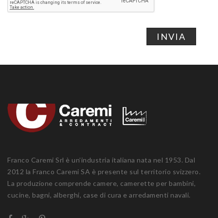
INVIA
Franco Caremi Srl è un’industria italiana nata nel 1953. Dal
2012 la Franco Caremi SA è presente sul territorio svizzero.
La produzione comprende camere, camerette per bambini,
cucine, bagni, alberghi, case di cura e arredamenti navali.