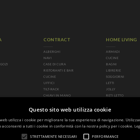
A
CONTRACT
HOME LIVING
ALBERGHI
ARMADI
NAVI
CUCINE
EGOZI
CASE DI CURA
BAGNI
RISTORANTI E BAR
LIBRERIE
CUCINE
SOGGIORNI
UFFICI
LETTI
TILT-RACK
JOLLY
CHIAVI IN MANO
RETI LETTO
DIVANI-LETTO IMBOTT
Questo sito web utilizza cookie
web utilizza i cookie per migliorare la tua esperienza di navigazione. Utilizza
 acconsenti a tutti i cookie in conformità con la nostra policy per i cookie.
Leg
STRETTAMENTE NECESSARI
PERFORMANCE