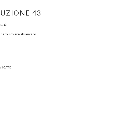
UZIONE 43
madi
inato rovere sbiancato
IANCATO