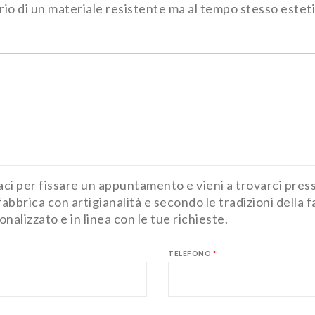
iderio di un materiale resistente ma al tempo stesso est
ttaci per fissare un appuntamento e vieni a trovarci pre
 fabbrica con artigianalità e secondo le tradizioni della
lizzato e in linea con le tue richieste.
TELEFONO
*