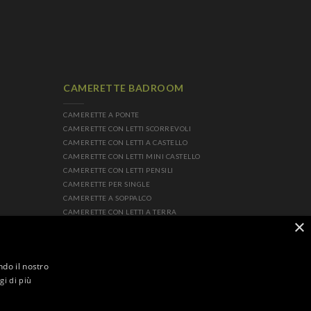
CAMERETTE BADROOM
CAMERETTE A PONTE
CAMERETTE CON LETTI SCORREVOLI
CAMERETTE CON LETTI A CASTELLO
CAMERETTE CON LETTI MINI CASTELLO
CAMERETTE CON LETTI PENSILI
CAMERETTE PER SINGLE
CAMERETTE A SOPPALCO
CAMERETTE CON LETTI A TERRA
×
ITI
CAMERETTE GLAMOUR
ndo il nostro
gi di più