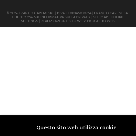
© 2026 FRANCO CAREMI SRL | P.IVA: IT00845030964 | FRANCO CAREMI SA |
CHE-185.296.631
INFORMATIVA SULLA PRIVACY
|
SITEMAP
|
COOKIE
SETTINGS
|
REALIZZAZIONE SITO WEB: PROGETTO WEB
Questo sito web utilizza cookie